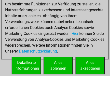
um bestimmte Funktionen zur Verfügung zu stellen, die
You achieved a
Nutzererfahrungen zu verbessern und interessengerechte
BeautyScore of 67
Inhalte auszuspielen. Abhängig von ihrem
You achieved a
Verwendungszweck können dabei neben technisch
new Elo of 1488
erforderlichen Cookies auch Analyse-Cookies sowie
Marketing-Cookies eingesetzt werden.
Hier
können Sie der
Sonntag,
Verwendung von Analyse-Cookies und Marketing-Cookies
Oktober 17, 2021
widersprechen. Weitere Informationen finden Sie in
unserer
Datenschutzerklärung
.
You created
your Fritz account
Detaillierte
Alles
Alles
Fritz
Informationen
ablehnen
akzeptieren