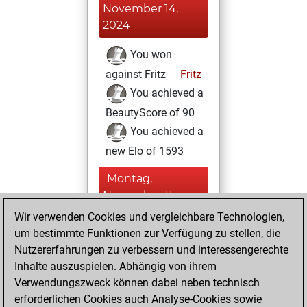
November 14,
2024
You won
against Fritz
Fritz
You achieved a
BeautyScore of 90
You achieved a
new Elo of 1593
Montag,
November 11,
2024
Wir verwenden Cookies und vergleichbare Technologien,
um bestimmte Funktionen zur Verfügung zu stellen, die
You created
Nutzererfahrungen zu verbessern und interessengerechte
your Fritz account
Inhalte auszuspielen. Abhängig von ihrem
Fritz
You
Verwendungszweck können dabei neben technisch
erforderlichen Cookies auch Analyse-Cookies sowie
solved 2 rated