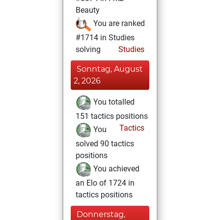
Beauty
You are ranked
#1714 in Studies
solving
Studies
Sonntag, August
2, 2026
You totalled
151 tactics positions
Tactics
You
solved 90 tactics
positions
You achieved
an Elo of 1724 in
tactics positions
Donnerstag,