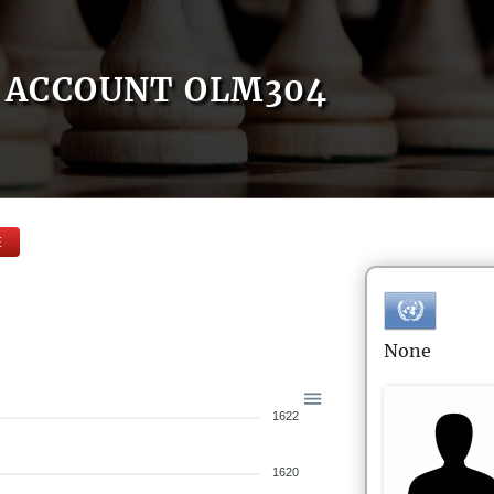
ACCOUNT OLM304
E
None
1622
1620