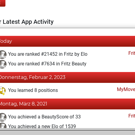
E
 Latest App Activity
Today
Fri
You are ranked #21452 in Fritz by Elo
You are ranked #7634 in Fritz Beauty
Donnerstag, Februar 2, 2023
MyMove
You learned 8 positions
Montag, März 8, 2021
Fri
You achieved a BeautyScore of 33
You achieved a new Elo of 1539