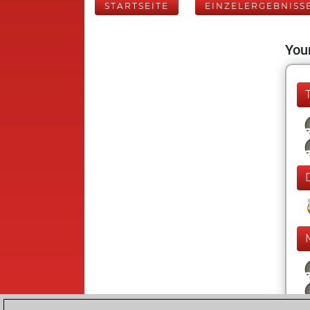
STARTSEITE
EINZELERGEBNISS
Your