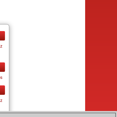
tz
s
tz