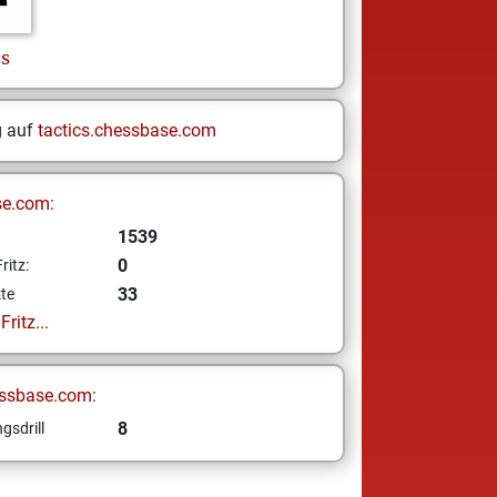
s
g auf
tactics.chessbase.com
se.com:
1539
0
ritz:
33
te
ritz...
ssbase.com:
8
gsdrill