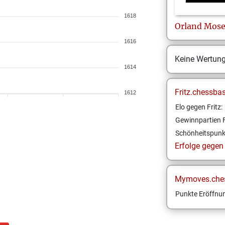
1618
Orland
Mose
1616
Keine Wertun
1614
Fritz.chessba
1612
Elo gegen Fritz:
Gewinnpartien F
Schönheitspunk
Erfolge gegen F
Mymoves.che
Punkte Eröffnun