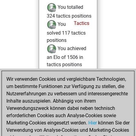
You totalled
324 tactics positions
Tactics
You
solved 117 tactics
positions
You achieved
an Elo of 1506 in
tactics positions
Donnerstag,
Wir verwenden Cookies und vergleichbare Technologien,
November 6, 2025
um bestimmte Funktionen zur Verfügung zu stellen, die
Nutzererfahrungen zu verbessern und interessengerechte
You won
Inhalte auszuspielen. Abhängig von ihrem
against Fritz
Fritz
Verwendungszweck können dabei neben technisch
You achieved a
erforderlichen Cookies auch Analyse-Cookies sowie
Marketing-Cookies eingesetzt werden.
BeautyScore of 53
Hier
können Sie der
Verwendung von Analyse-Cookies und Marketing-Cookies
You achieved a