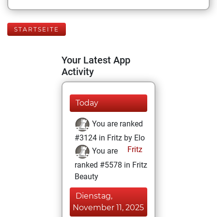
STARTSEITE
Your Latest App
Activity
Today
You are ranked
#3124 in Fritz by Elo
Fritz
You are
ranked #5578 in Fritz
Beauty
Dienstag,
November 11, 2025