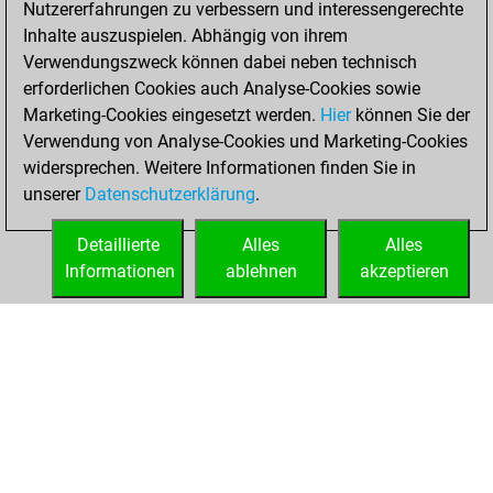
Nutzererfahrungen zu verbessern und interessengerechte
Fritz
You
Inhalte auszuspielen. Abhängig von ihrem
achieved a new Elo
Verwendungszweck können dabei neben technisch
of 1547
erforderlichen Cookies auch Analyse-Cookies sowie
Marketing-Cookies eingesetzt werden.
Hier
können Sie der
Montag, März 10,
Verwendung von Analyse-Cookies und Marketing-Cookies
2025
widersprechen. Weitere Informationen finden Sie in
unserer
Datenschutzerklärung
.
You created
your Fritz account
Detaillierte
Alles
Alles
Fritz
Informationen
ablehnen
akzeptieren