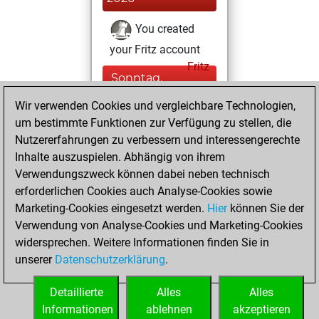
You created
your Fritz account
Fritz
Sonntag,
August 7, 2022
Wir verwenden Cookies und vergleichbare Technologien,
um bestimmte Funktionen zur Verfügung zu stellen, die
You played 5
Nutzererfahrungen zu verbessern und interessengerechte
bullet games
Play
Inhalte auszuspielen. Abhängig von ihrem
You scored +0
Verwendungszweck können dabei neben technisch
=0 -5 in bullet
erforderlichen Cookies auch Analyse-Cookies sowie
Marketing-Cookies eingesetzt werden.
Hier
können Sie der
Freitag, Januar
Verwendung von Analyse-Cookies und Marketing-Cookies
22, 2016
widersprechen. Weitere Informationen finden Sie in
unserer
Datenschutzerklärung
.
You created
your Play account
Detaillierte
Alles
Alles
Play
Informationen
ablehnen
akzeptieren