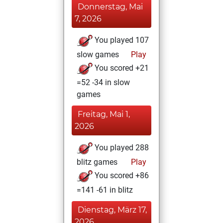
Donnerstag, Mai
7, 2026
You played 107
slow games
Play
You scored +21
=52 -34 in slow
games
Freitag, Mai 1,
2026
You played 288
blitz games
Play
You scored +86
=141 -61 in blitz
Dienstag, März 17,
2026