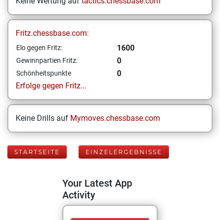
Keine Wertung auf
tactics.chessbase.com
Fritz.chessbase.com:
1600
Elo gegen Fritz:
0
Gewinnpartien Fritz:
0
Schönheitspunkte
Erfolge gegen Fritz...
Keine Drills auf
Mymoves.chessbase.com
STARTSEITE
EINZELERGEBNISSE
Your Latest App
Activity