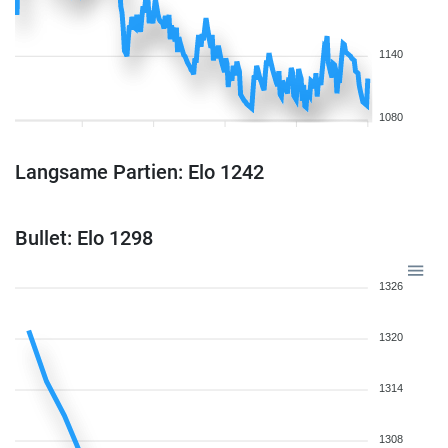
1140
1080
Langsame Partien: Elo 1242
Bullet: Elo 1298
1326
1320
1314
1308