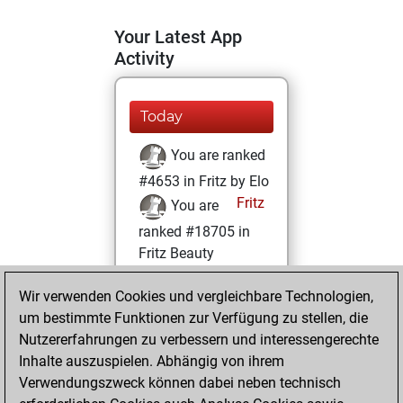
Your Latest App
Activity
Today
You are ranked
#4653 in Fritz by Elo
Fritz
You are
ranked #18705 in
Fritz Beauty
Mittwoch, Januar
Wir verwenden Cookies und vergleichbare Technologien,
5, 2022
um bestimmte Funktionen zur Verfügung zu stellen, die
Nutzererfahrungen zu verbessern und interessengerechte
You won
Inhalte auszuspielen. Abhängig von ihrem
against Fritz
Fritz
Verwendungszweck können dabei neben technisch
You achieved a