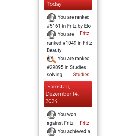
Today
You are ranked
#5161 in Fritz by Elo
Fritz
You are
ranked #1049 in Fritz
Beauty
You are ranked
#29895 in Studies
solving
Studies
Samstag,
Dezember 14,
2024
You won
against Fritz
Fritz
You achieved a