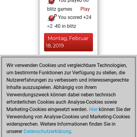
You played 66
blitz games
Play
You scored +24
=2 -40 in blitz
Montag, Februar
18, 2019
You played 56
Wir verwenden Cookies und vergleichbare Technologien,
slow games
Play
um bestimmte Funktionen zur Verfügung zu stellen, die
You scored +26
Nutzererfahrungen zu verbessern und interessengerechte
=2 -28 in slow games
Inhalte auszuspielen. Abhängig von ihrem
Verwendungszweck können dabei neben technisch
Dienstag,
erforderlichen Cookies auch Analyse-Cookies sowie
Oktober 16, 2018
Marketing-Cookies eingesetzt werden.
Hier
können Sie der
Verwendung von Analyse-Cookies und Marketing-Cookies
You played 1
widersprechen. Weitere Informationen finden Sie in
bullet games
Play
unserer
Datenschutzerklärung
.
You scored +0