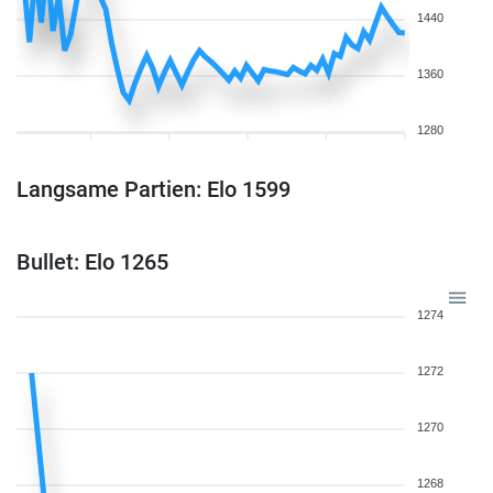
1440
1360
1280
Langsame Partien: Elo 1599
Bullet: Elo 1265
1274
1272
1270
1268