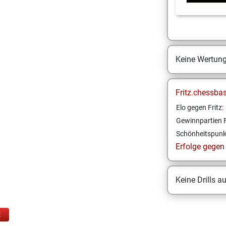
Keine Wertun
Fritz.chessba
Elo gegen Fritz:
Gewinnpartien F
Schönheitspunk
Erfolge gegen F
Keine Drills a
E