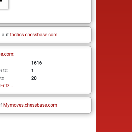
g auf
tactics.chessbase.com
se.com:
1616
1
ritz:
20
te
ritz...
uf
Mymoves.chessbase.com