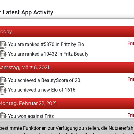
 Latest App Activity
Today
Fri
You are ranked #5870 in Fritz by Elo
You are ranked #10432 in Fritz Beauty
Samstag, März 6, 2021
Fri
You achieved a BeautyScore of 20
You achieved a new Elo of 1616
Montag, Februar 22, 2021
Fri
You won against Fritz
estimmte Funktionen zur Verfügung zu stellen, die Nutzererfah
Dienstag, Februar 16, 2021