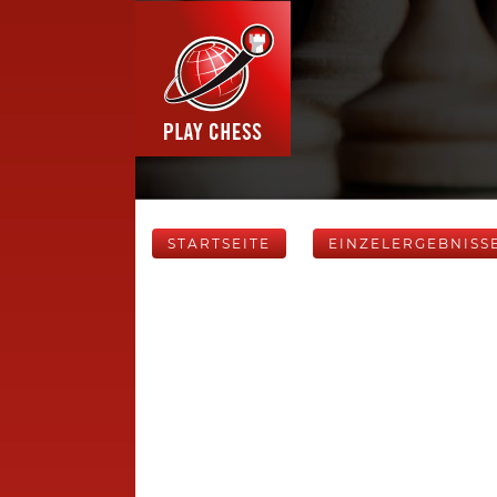
STARTSEITE
EINZELERGEBNISS