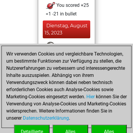
You scored +25
=1 -21 in bullet
Dienstag, August
15, 2023
You won
Wir verwenden Cookies und vergleichbare Technologien,
against Fritz
Fritz
um bestimmte Funktionen zur Verfügung zu stellen, die
You achieved a
Nutzererfahrungen zu verbessern und interessengerechte
BeautyScore of 9
Inhalte auszuspielen. Abhängig von ihrem
You achieved a
Verwendungszweck können dabei neben technisch
new Elo of 1613
erforderlichen Cookies auch Analyse-Cookies sowie
Marketing-Cookies eingesetzt werden.
Hier
können Sie der
Sonntag, Februar
Verwendung von Analyse-Cookies und Marketing-Cookies
28, 2021
widersprechen. Weitere Informationen finden Sie in
unserer
Datenschutzerklärung
.
You created
your Fritz account
Detaillierte
Alles
Alles