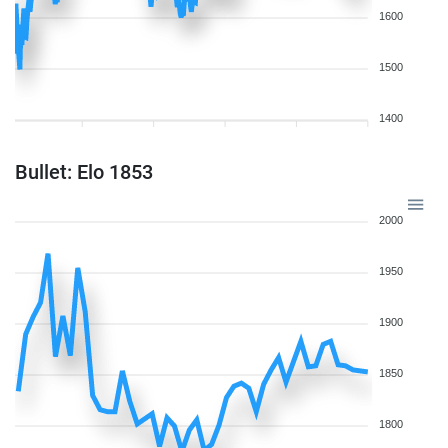
1600
1500
1400
Bullet: Elo 1853
2000
1950
1900
1850
1800