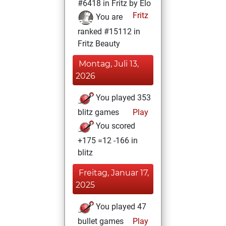
#6418 in Fritz by Elo
Fritz
You are
ranked #15112 in
Fritz Beauty
Montag, Juli 13,
2026
You played 353
blitz games
Play
You scored
+175 =12 -166 in
blitz
Freitag, Januar 17,
2025
You played 47
bullet games
Play