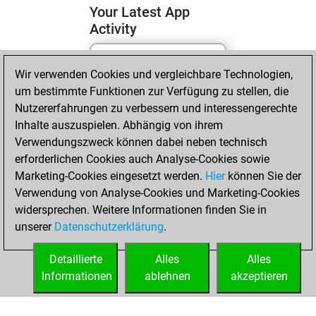
Your Latest App
Activity
Wir verwenden Cookies und vergleichbare Technologien,
Donnerstag, April
um bestimmte Funktionen zur Verfügung zu stellen, die
23, 2026
Nutzererfahrungen zu verbessern und interessengerechte
You totalled
Inhalte auszuspielen. Abhängig von ihrem
Verwendungszweck können dabei neben technisch
1741 tactics
erforderlichen Cookies auch Analyse-Cookies sowie
positions
Tactics
Marketing-Cookies eingesetzt werden.
Hier
können Sie der
You solved 776
Verwendung von Analyse-Cookies und Marketing-Cookies
tactics positions
widersprechen. Weitere Informationen finden Sie in
You achieved
unserer
Datenschutzerklärung
.
an Elo of 1996 in
tactics positions
Detaillierte
Alles
Alles
Informationen
ablehnen
akzeptieren