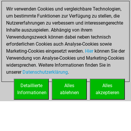
Wir verwenden Cookies und vergleichbare Technologien,
Mittwoch,
um bestimmte Funktionen zur Verfügung zu stellen, die
Dezember 30,
Nutzererfahrungen zu verbessern und interessengerechte
2020
Inhalte auszuspielen. Abhängig von ihrem
You achieved a
Verwendungszweck können dabei neben technisch
erforderlichen Cookies auch Analyse-Cookies sowie
BeautyScore of 15
Marketing-Cookies eingesetzt werden.
Fritz
Hier
können Sie der
You
Verwendung von Analyse-Cookies und Marketing-Cookies
achieved a new Elo
widersprechen. Weitere Informationen finden Sie in
of 1593
unserer
Datenschutzerklärung
.
You created
your Fritz account
Detaillierte
Alles
Alles
Informationen
ablehnen
akzeptieren