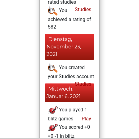
rated studies
Studies
You
achieved a rating of
582
Dienstag,
November 23,
2021
You created
your Studies account
Studies
Mittwoch,
Januar 6, 2021
You played 1
blitz games
Play
You scored +0
=0 -1 in blitz