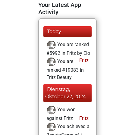
Your Latest App
Activity
Today
You are ranked
#5992 in Fritz by Elo
Fritz
You are
ranked #19083 in
Fritz Beauty
Dienstag,
Oktober 22, 2024
You won
against Fritz
Fritz
You achieved a