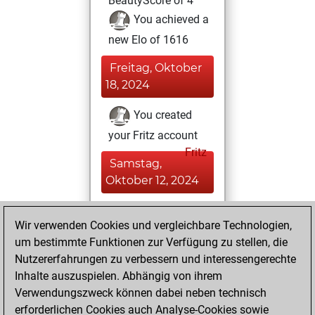
BeautyScore of 4
You achieved a
new Elo of 1616
Freitag, Oktober
18, 2024
You created
your Fritz account
Fritz
Samstag,
Oktober 12, 2024
You played 4
Wir verwenden Cookies und vergleichbare Technologien,
slow games
Play
um bestimmte Funktionen zur Verfügung zu stellen, die
You scored +1
Nutzererfahrungen zu verbessern und interessengerechte
=2 -1 in slow games
Inhalte auszuspielen. Abhängig von ihrem
Verwendungszweck können dabei neben technisch
Donnerstag,
erforderlichen Cookies auch Analyse-Cookies sowie