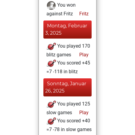
You won
against Fritz
Fritz
Montag, Februar
3, 2025
You played 170
blitz games
Play
You scored +45
=7 -118 in blitz
Sonntag, Januar
26, 2025
You played 125
slow games
Play
You scored +40
=7 -78 in slow games