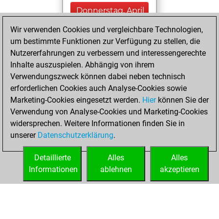
Donnerstag, April
18, 2024
Wir verwenden Cookies und vergleichbare Technologien,
um bestimmte Funktionen zur Verfügung zu stellen, die
You played 7
Nutzererfahrungen zu verbessern und interessengerechte
bullet games
Play
Inhalte auszuspielen. Abhängig von ihrem
You scored +1
Verwendungszweck können dabei neben technisch
=0 -6 in bullet
erforderlichen Cookies auch Analyse-Cookies sowie
Marketing-Cookies eingesetzt werden.
Hier
können Sie der
Samstag, März 27,
Verwendung von Analyse-Cookies und Marketing-Cookies
2021
widersprechen. Weitere Informationen finden Sie in
unserer
Datenschutzerklärung
.
You created
your Fritz account
Detaillierte
Alles
Alles
Fritz
Informationen
ablehnen
akzeptieren