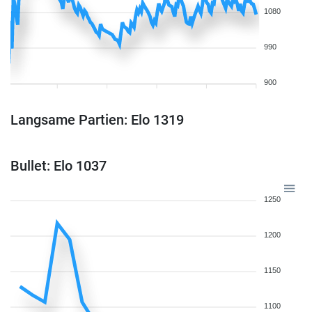
1080
990
900
Langsame Partien: Elo 1319
Bullet: Elo 1037
1250
1200
1150
1100