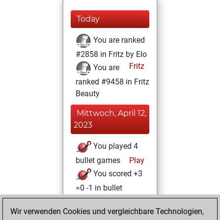
Today
You are ranked
#2858 in Fritz by Elo
Fritz
You are
ranked #9458 in Fritz
Beauty
Mittwoch, April 12,
2023
You played 4
bullet games
Play
You scored +3
=0 -1 in bullet
Dienstag, April 11,
Wir verwenden Cookies und vergleichbare Technologien,
2023