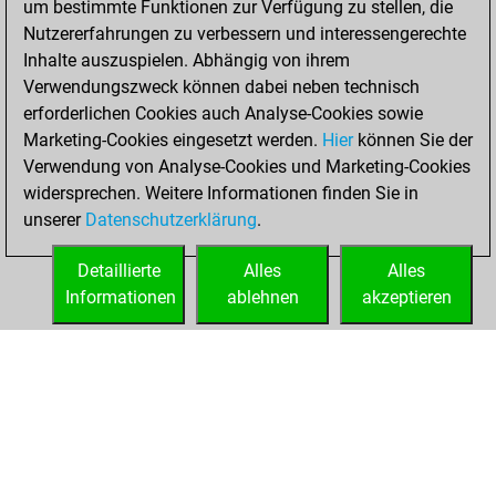
um bestimmte Funktionen zur Verfügung zu stellen, die
Nutzererfahrungen zu verbessern und interessengerechte
You won
Inhalte auszuspielen. Abhängig von ihrem
against Fritz
Fritz
Verwendungszweck können dabei neben technisch
You achieved a
erforderlichen Cookies auch Analyse-Cookies sowie
Marketing-Cookies eingesetzt werden.
BeautyScore of 24
Hier
können Sie der
Verwendung von Analyse-Cookies und Marketing-Cookies
You achieved a
widersprechen. Weitere Informationen finden Sie in
new Elo of 1641
unserer
Datenschutzerklärung
.
You created
your Fritz account
Detaillierte
Alles
Alles
Informationen
ablehnen
akzeptieren