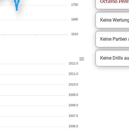
Octavio
Pere
1750
Keine Wertun
1680
1610
Keine Partien
Keine Drills a
1512.0
1511.0
1510.0
1509.0
1508.0
1507.0
1506.0