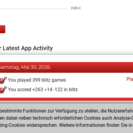
1505.0
E
 Latest App Activity
Samstag, Mai 30, 2026
Pl
You played 399 blitz games
You scored +263 =14 -122 in blitz
Samstag, Mai 15, 2021
estimmte Funktionen zur Verfügung zu stellen, die Nutzererfah
Pl
You played 1 bullet games
 dabei neben technisch erforderlichen Cookies auch Analyse-C
ng-Cookies widersprechen. Weitere Informationen finden Sie in
You scored +0 =0 -1 in bullet