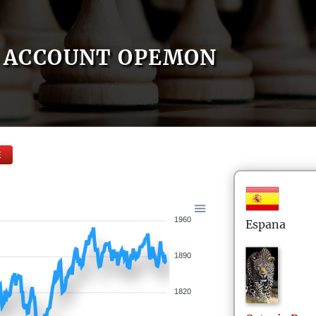
ACCOUNT OPEMON
E
1960
Espana
1890
1820