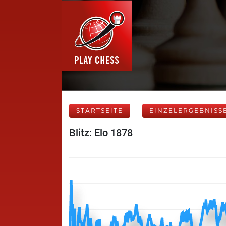
STARTSEITE
EINZELERGEBNISS
Blitz: Elo 1878