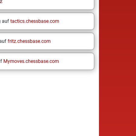
z
g auf
tactics.chessbase.com
 auf
fritz.chessbase.com
uf
Mymoves.chessbase.com