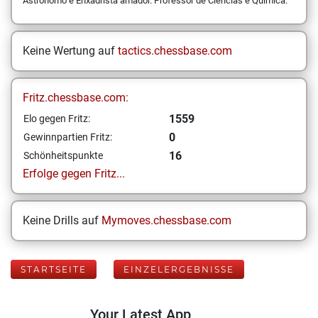
Astronômo e Enxadrista amador. Professor de Ciências e Química.
Keine Wertung auf
tactics.chessbase.com
Fritz.chessbase.com:
1559
Elo gegen Fritz:
0
Gewinnpartien Fritz:
16
Schönheitspunkte
Erfolge gegen Fritz...
Keine Drills auf
Mymoves.chessbase.com
STARTSEITE
EINZELERGEBNISSE
Your Latest App