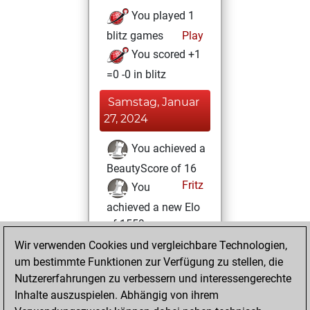
You played 1
blitz games
Play
You scored +1
=0 -0 in blitz
Samstag, Januar
27, 2024
You achieved a
BeautyScore of 16
Fritz
You
achieved a new Elo
of 1559
Wir verwenden Cookies und vergleichbare Technologien,
Samstag, Juli 23,
um bestimmte Funktionen zur Verfügung zu stellen, die
2022
Nutzererfahrungen zu verbessern und interessengerechte
Inhalte auszuspielen. Abhängig von ihrem
You created