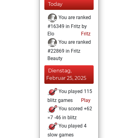
Today
You are ranked
#16349 in Fritz by
Elo
Fritz
You are ranked
#22869 in Fritz
Beauty
Dienstag,
Februar 25, 2025
You played 115
blitz games
Play
You scored +62
=7 -46 in blitz
You played 4
slow games