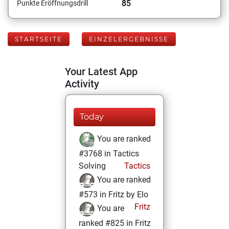
85
Punkte Eröffnungsdrill
STARTSEITE
EINZELERGEBNISSE
Your Latest App
Activity
Today
You are ranked
#3768 in Tactics
Solving
Tactics
You are ranked
#573 in Fritz by Elo
Fritz
You are
ranked #825 in Fritz