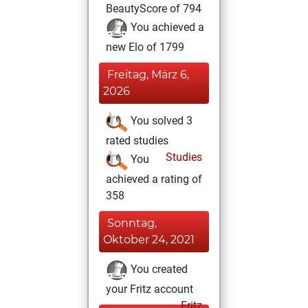
BeautyScore of 794
You achieved a
new Elo of 1799
Freitag, März 6,
2026
You solved 3
rated studies
Studies
You
achieved a rating of
358
Sonntag,
Oktober 24, 2021
You created
your Fritz account
Fritz