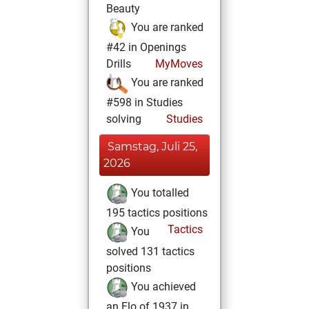
Beauty
You are ranked
#42 in Openings
Drills
MyMoves
You are ranked
#598 in Studies
solving
Studies
Samstag, Juli 25,
2026
You totalled
195 tactics positions
Tactics
You
solved 131 tactics
positions
You achieved
an Elo of 1937 in