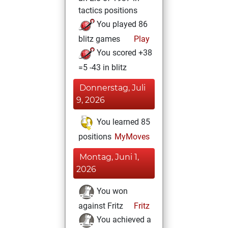
tactics positions
You played 86
blitz games
Play
You scored +38
=5 -43 in blitz
Donnerstag, Juli
9, 2026
You learned 85
positions
MyMoves
Montag, Juni 1,
2026
You won
against Fritz
Fritz
You achieved a