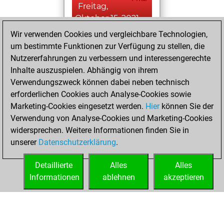
Freitag,
Oktober 15, 2021
Wir verwenden Cookies und vergleichbare Technologien,
You created
um bestimmte Funktionen zur Verfügung zu stellen, die
your Studies account
Nutzererfahrungen zu verbessern und interessengerechte
Studies
Inhalte auszuspielen. Abhängig von ihrem
Montag,
Verwendungszweck können dabei neben technisch
Dezember 30,
erforderlichen Cookies auch Analyse-Cookies sowie
2019
Marketing-Cookies eingesetzt werden.
Hier
können Sie der
Verwendung von Analyse-Cookies und Marketing-Cookies
You played 18
widersprechen. Weitere Informationen finden Sie in
slow games
Play
unserer
Datenschutzerklärung
.
You scored +10
=0 -8 in slow games
Detaillierte
Alles
Alles
Informationen
ablehnen
akzeptieren