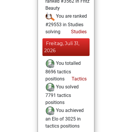
ranked #3562 in Fritz
Beauty
You are ranked
#29553 in Studies
solving
Studies
Freitag, Juli 31,
2026
You totalled
8696 tactics
positions
Tactics
You solved
7791 tactics
positions
You achieved
an Elo of 3025 in
tactics positions