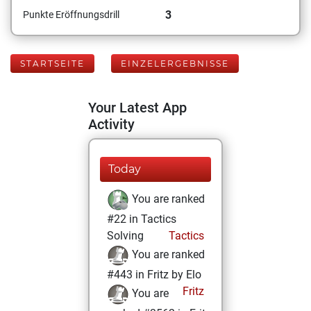
3
Punkte Eröffnungsdrill
STARTSEITE
EINZELERGEBNISSE
Your Latest App
Activity
Today
You are ranked
#22 in Tactics
Solving
Tactics
You are ranked
#443 in Fritz by Elo
Fritz
You are