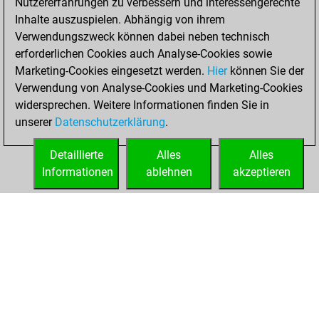
Nutzererfahrungen zu verbessern und interessengerechte
You created
Inhalte auszuspielen. Abhängig von ihrem
Verwendungszweck können dabei neben technisch
your Fritz account
erforderlichen Cookies auch Analyse-Cookies sowie
Fritz
Montag,
Marketing-Cookies eingesetzt werden.
Hier
können Sie der
Dezember 14,
Verwendung von Analyse-Cookies und Marketing-Cookies
2020
widersprechen. Weitere Informationen finden Sie in
unserer
Datenschutzerklärung
.
You learned 3
positions
MyMoves
Detaillierte
Alles
Alles
Informationen
ablehnen
akzeptieren