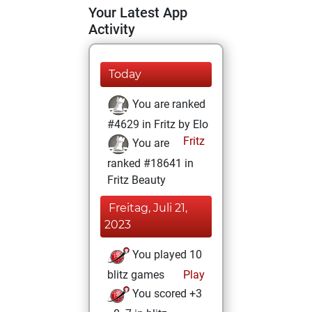
Your Latest App
Activity
Today
You are ranked
#4629 in Fritz by Elo
Fritz
You are
ranked #18641 in
Fritz Beauty
Freitag, Juli 21,
2023
You played 10
blitz games
Play
You scored +3