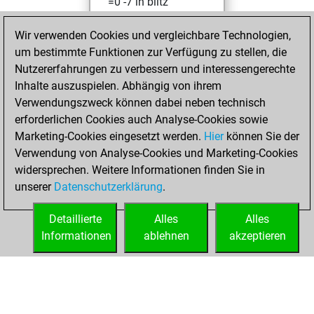
=0 -7 in blitz
Mittwoch,
Wir verwenden Cookies und vergleichbare Technologien,
Oktober 13, 2021
um bestimmte Funktionen zur Verfügung zu stellen, die
Nutzererfahrungen zu verbessern und interessengerechte
You won
Inhalte auszuspielen. Abhängig von ihrem
against Fritz
Fritz
Verwendungszweck können dabei neben technisch
You achieved a
erforderlichen Cookies auch Analyse-Cookies sowie
Marketing-Cookies eingesetzt werden.
BeautyScore of 4
Hier
können Sie der
Verwendung von Analyse-Cookies und Marketing-Cookies
You achieved a
widersprechen. Weitere Informationen finden Sie in
new Elo of 1622
unserer
Datenschutzerklärung
.
You created
your Fritz account
Detaillierte
Alles
Alles
Informationen
ablehnen
akzeptieren