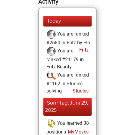
Activity
Today
You are ranked
#2680 in Fritz by Elo
Fritz
You are
ranked #21179 in
Fritz Beauty
You are ranked
#1162 in Studies
solving
Studies
Sonntag, Juni 29,
2025
You learned 38
positions
MyMoves