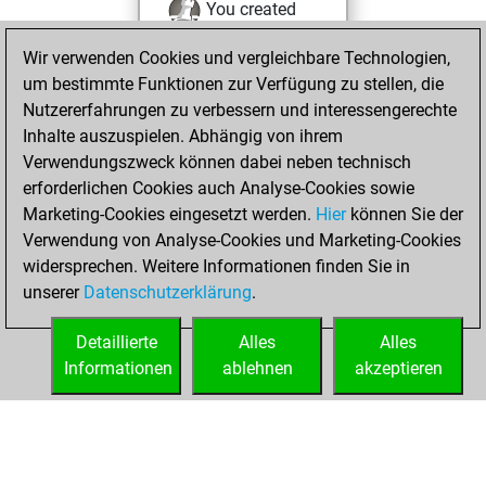
You created
your Fritz account
Wir verwenden Cookies und vergleichbare Technologien,
um bestimmte Funktionen zur Verfügung zu stellen, die
Sonntag, Mai 28,
Nutzererfahrungen zu verbessern und interessengerechte
2023
Inhalte auszuspielen. Abhängig von ihrem
You solved 3
Verwendungszweck können dabei neben technisch
erforderlichen Cookies auch Analyse-Cookies sowie
rated studies
Marketing-Cookies eingesetzt werden.
Studies
Hier
können Sie der
You
Verwendung von Analyse-Cookies und Marketing-Cookies
achieved a rating of
widersprechen. Weitere Informationen finden Sie in
124
unserer
Datenschutzerklärung
.
You created
your Studies account
Detaillierte
Alles
Alles
Informationen
ablehnen
akzeptieren