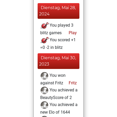
Dienstag, Mai 28,
2024
You played 3
blitz games
Play
You scored +1
=0 -2 in blitz
Dienstag, Mai 30,
2023
You won
against Fritz
Fritz
You achieved a
BeautyScore of 2
You achieved a
new Elo of 1644