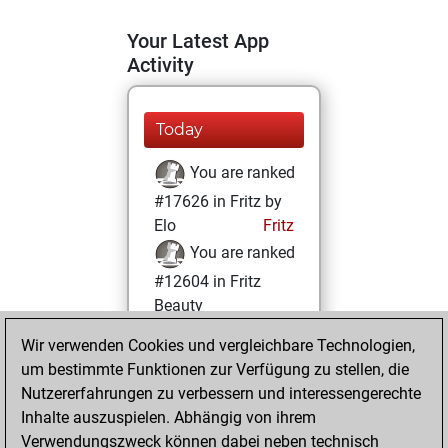
Your Latest App
Activity
Today
You are ranked
#17626 in Fritz by
Elo
Fritz
You are ranked
#12604 in Fritz
Beauty
Wir verwenden Cookies und vergleichbare Technologien,
Donnerstag,
um bestimmte Funktionen zur Verfügung zu stellen, die
November 25,
Nutzererfahrungen zu verbessern und interessengerechte
2021
Inhalte auszuspielen. Abhängig von ihrem
You achieved a
Verwendungszweck können dabei neben technisch