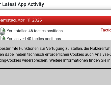
 Latest App Activity
Samstag, April 11, 2026
Tacti
You totalled 46 tactics positions
You solved 40 tactics positions
You achieved an Elo of 1939 in tactics positions
estimmte Funktionen zur Verfügung zu stellen, die Nutzererfah
 dabei neben technisch erforderlichen Cookies auch Analyse-C
ng-Cookies widersprechen. Weitere Informationen finden Sie in