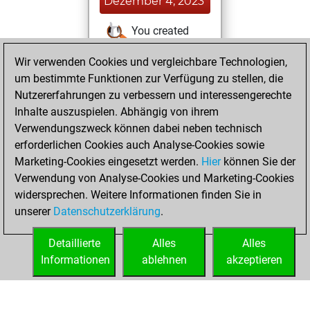
Dezember 4, 2023
You created
your Studies account
Wir verwenden Cookies und vergleichbare Technologien,
Studies
um bestimmte Funktionen zur Verfügung zu stellen, die
Sonntag,
Nutzererfahrungen zu verbessern und interessengerechte
Dezember 3, 2023
Inhalte auszuspielen. Abhängig von ihrem
You achieved a
Verwendungszweck können dabei neben technisch
erforderlichen Cookies auch Analyse-Cookies sowie
BeautyScore of 7
Marketing-Cookies eingesetzt werden.
Fritz
Hier
können Sie der
You
Verwendung von Analyse-Cookies und Marketing-Cookies
achieved a new Elo
widersprechen. Weitere Informationen finden Sie in
of 1591
unserer
Datenschutzerklärung
.
You created
your Fritz account
Detaillierte
Alles
Alles
Informationen
ablehnen
akzeptieren