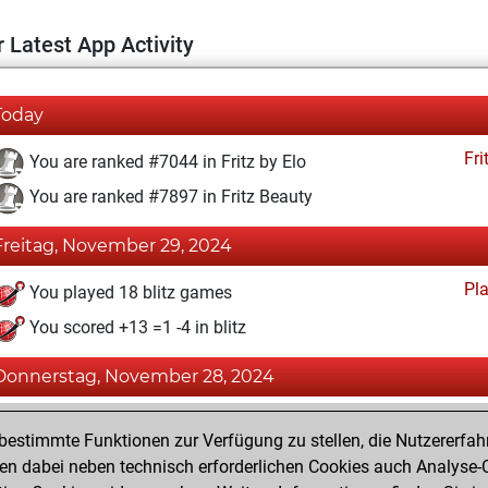
 Latest App Activity
Today
Fri
You are ranked #7044 in Fritz by Elo
You are ranked #7897 in Fritz Beauty
Freitag, November 29, 2024
Pl
You played 18 blitz games
You scored +13 =1 -4 in blitz
Donnerstag, November 28, 2024
Fri
You achieved a BeautyScore of 32
estimmte Funktionen zur Verfügung zu stellen, die Nutzererfah
You achieved a new Elo of 1610
 dabei neben technisch erforderlichen Cookies auch Analyse-C