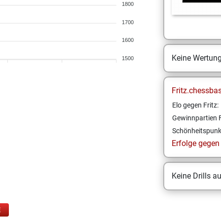
1800
1700
1600
Keine Wertun
1500
Fritz.chessba
Elo gegen Fritz:
Gewinnpartien F
Schönheitspunk
Erfolge gegen F
Keine Drills a
E