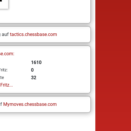
g auf
tactics.chessbase.com
se.com:
1610
0
ritz:
32
te
ritz...
uf
Mymoves.chessbase.com