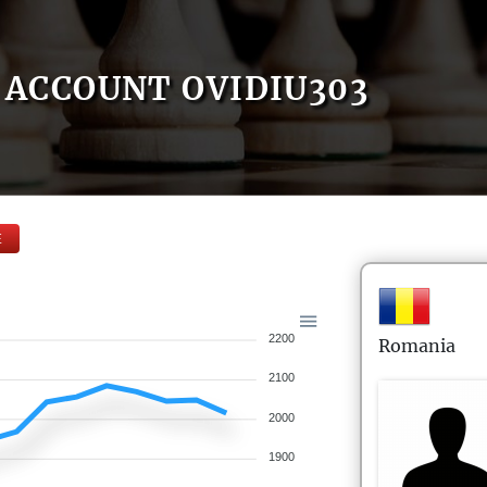
ACCOUNT OVIDIU303
E
2200
Romania
2100
2000
1900