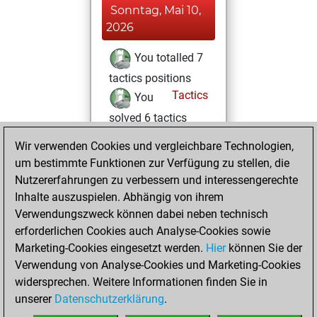
Sonntag, Mai 10,
2026
You totalled 7
tactics positions
Tactics
You
solved 6 tactics
positions
Wir verwenden Cookies und vergleichbare Technologien,
You achieved
um bestimmte Funktionen zur Verfügung zu stellen, die
an Elo of 1632 in
Nutzererfahrungen zu verbessern und interessengerechte
tactics positions
Inhalte auszuspielen. Abhängig von ihrem
Verwendungszweck können dabei neben technisch
Sonntag, Juni 1,
erforderlichen Cookies auch Analyse-Cookies sowie
2025
Marketing-Cookies eingesetzt werden.
Hier
können Sie der
Verwendung von Analyse-Cookies und Marketing-Cookies
You played 1
widersprechen. Weitere Informationen finden Sie in
blitz games
Play
unserer
Datenschutzerklärung
.
You scored +1