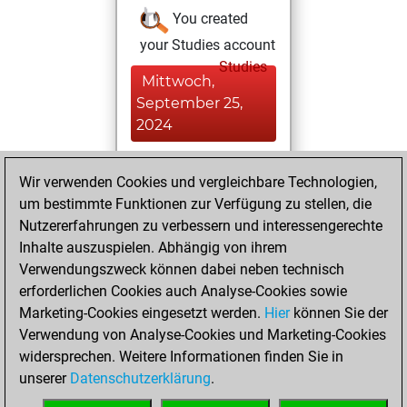
You created
your Studies account
Studies
Mittwoch,
September 25,
2024
You achieved a
Wir verwenden Cookies und vergleichbare Technologien,
BeautyScore of 9
um bestimmte Funktionen zur Verfügung zu stellen, die
Fritz
You
Nutzererfahrungen zu verbessern und interessengerechte
achieved a new Elo
Inhalte auszuspielen. Abhängig von ihrem
of 1591
Verwendungszweck können dabei neben technisch
erforderlichen Cookies auch Analyse-Cookies sowie
Sonntag,
Marketing-Cookies eingesetzt werden.
Hier
können Sie der
September 1,
Verwendung von Analyse-Cookies und Marketing-Cookies
2024
widersprechen. Weitere Informationen finden Sie in
unserer
Datenschutzerklärung
.
You created