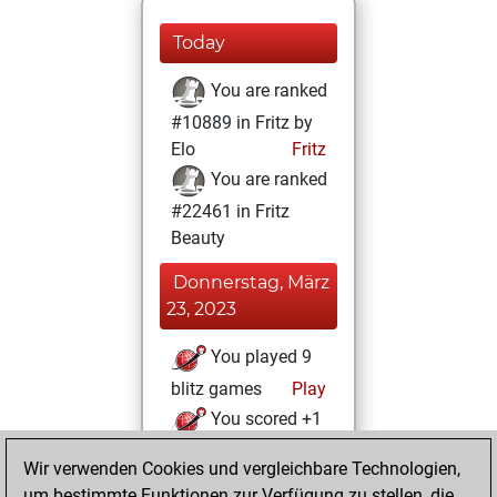
Today
You are ranked
#10889 in Fritz by
Elo
Fritz
You are ranked
#22461 in Fritz
Beauty
Donnerstag, März
23, 2023
You played 9
blitz games
Play
You scored +1
=0 -8 in blitz
Wir verwenden Cookies und vergleichbare Technologien,
um bestimmte Funktionen zur Verfügung zu stellen, die
Donnerstag,