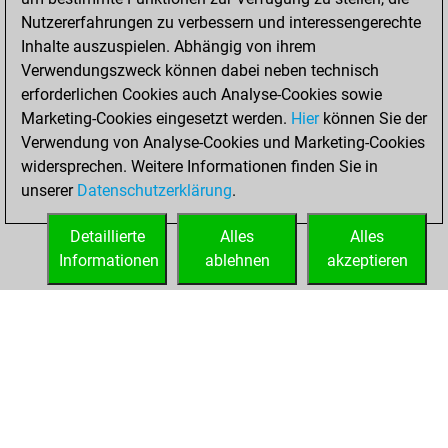
Nutzererfahrungen zu verbessern und interessengerechte
Januar 12, 2023
Inhalte auszuspielen. Abhängig von ihrem
You achieved a
Verwendungszweck können dabei neben technisch
erforderlichen Cookies auch Analyse-Cookies sowie
BeautyScore of 1
Marketing-Cookies eingesetzt werden.
Fritz
Hier
können Sie der
You
Verwendung von Analyse-Cookies und Marketing-Cookies
achieved a new Elo
widersprechen. Weitere Informationen finden Sie in
of 1594
unserer
Datenschutzerklärung
.
You created
your Fritz account
Detaillierte
Alles
Alles
Informationen
ablehnen
akzeptieren