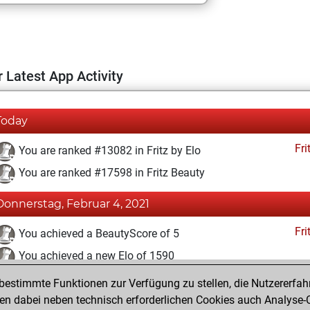
 Latest App Activity
Today
Fri
You are ranked #13082 in Fritz by Elo
You are ranked #17598 in Fritz Beauty
Donnerstag, Februar 4, 2021
Fri
You achieved a BeautyScore of 5
You achieved a new Elo of 1590
estimmte Funktionen zur Verfügung zu stellen, die Nutzererfah
Montag, Februar 1, 2021
 dabei neben technisch erforderlichen Cookies auch Analyse-C