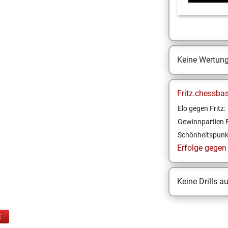
Keine Wertun
Fritz.chessba
Elo gegen Fritz:
Gewinnpartien F
Schönheitspunk
Erfolge gegen F
Keine Drills a
E