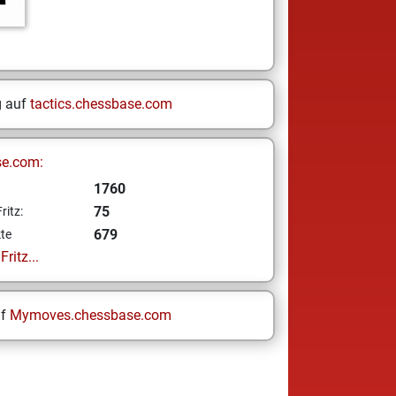
g auf
tactics.chessbase.com
se.com:
1760
75
ritz:
679
te
ritz...
uf
Mymoves.chessbase.com