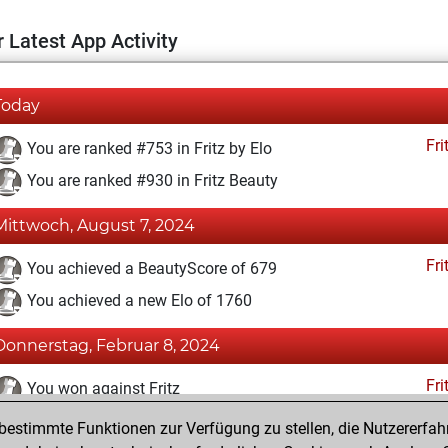
 Latest App Activity
Today
Fri
You are ranked #753 in Fritz by Elo
You are ranked #930 in Fritz Beauty
Mittwoch, August 7, 2024
Fri
You achieved a BeautyScore of 679
You achieved a new Elo of 1760
Donnerstag, Februar 8, 2024
Fri
You won against Fritz
estimmte Funktionen zur Verfügung zu stellen, die Nutzererfah
Montag, April 5, 2021