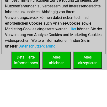
um bestimmte Funktionen zur Verfügung zu stellen, die
Nutzererfahrungen zu verbessern und interessengerechte
You won
Inhalte auszuspielen. Abhängig von ihrem
against Fritz
Fritz
Verwendungszweck können dabei neben technisch
erforderlichen Cookies auch Analyse-Cookies sowie
Montag,
Marketing-Cookies eingesetzt werden.
Hier
können Sie der
September 13,
Verwendung von Analyse-Cookies und Marketing-Cookies
2021
widersprechen. Weitere Informationen finden Sie in
unserer
Datenschutzerklärung
.
You created
your Fritz account
Detaillierte
Alles
Alles
Fritz
Informationen
ablehnen
akzeptieren