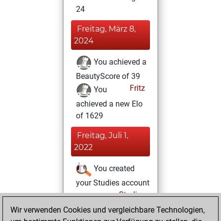
24
Freitag, März 8,
2024
You achieved a
BeautyScore of 39
Fritz
You
achieved a new Elo
of 1629
Freitag, Juli 1,
2022
You created
your Studies account
Studies
Donnerstag, März
Wir verwenden Cookies und vergleichbare Technologien,
24, 2022