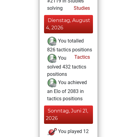
#2119 in Studies
solving
Studies
Dienstag, August
4, 2026
You totalled
826 tactics positions
Tactics
You
solved 432 tactics
positions
You achieved
an Elo of 2083 in
tactics positions
Sonntag, Juni 21,
2026
You played 12