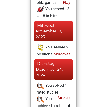
blitz games
Play
You scored +3
=1 -8 in blitz
Mittwoch,
November 19,
2025
You learned 2
positions
MyMoves
Dienstag,
Dezember 24,
2024
You solved 1
rated studies
Studies
You
achieved a rating of