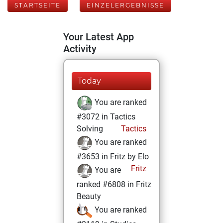
STARTSEITE
EINZELERGEBNISSE
Your Latest App
Activity
Today
You are ranked
#3072 in Tactics
Solving
Tactics
You are ranked
#3653 in Fritz by Elo
Fritz
You are
ranked #6808 in Fritz
Beauty
You are ranked