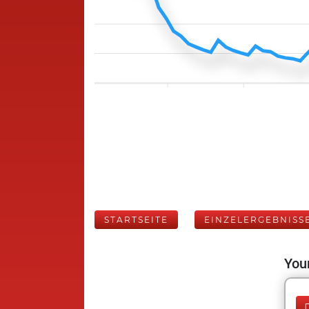
STARTSEITE
EINZELERGEBNISS
Your