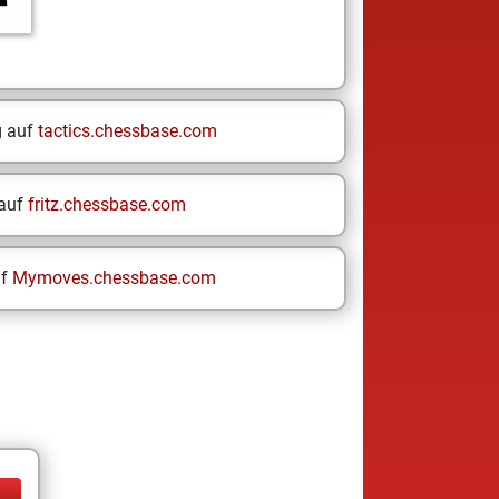
g auf
tactics.chessbase.com
 auf
fritz.chessbase.com
uf
Mymoves.chessbase.com