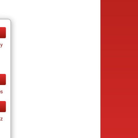
ay
es
tz