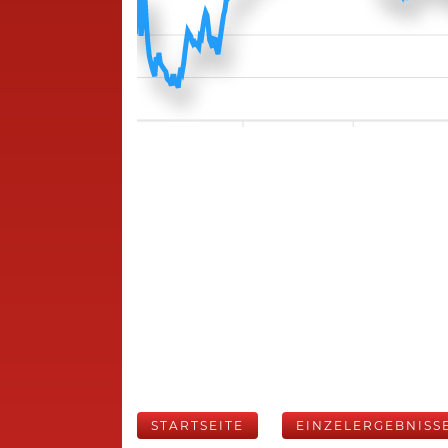
STARTSEITE
EINZELERGEBNISS