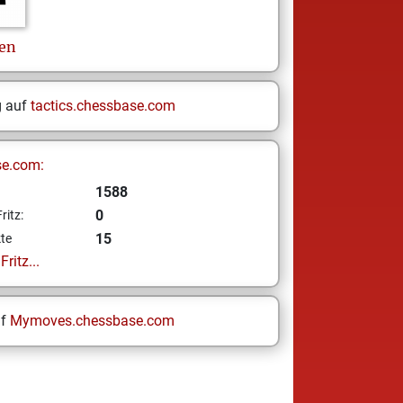
jen
g auf
tactics.chessbase.com
se.com:
1588
0
ritz:
15
te
ritz...
uf
Mymoves.chessbase.com