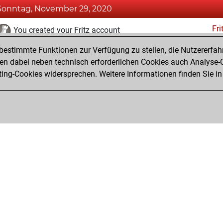
Sonntag, November 29, 2020
Fri
You created your Fritz account
estimmte Funktionen zur Verfügung zu stellen, die Nutzererfah
Montag, Juni 2, 2014
 dabei neben technisch erforderlichen Cookies auch Analyse-C
Pl
ng-Cookies widersprechen. Weitere Informationen finden Sie in
You created your Play account
Privacy Policy
Veranstaltungskalender
Emb