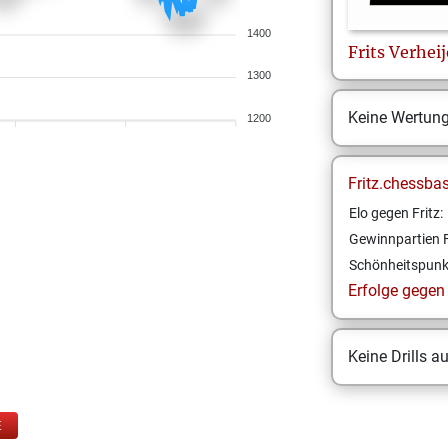
1400
Frits
Verhei
1300
Keine Wertun
1200
Fritz.chessba
Elo gegen Fritz:
Gewinnpartien F
Schönheitspunk
Erfolge gegen F
Keine Drills a
E