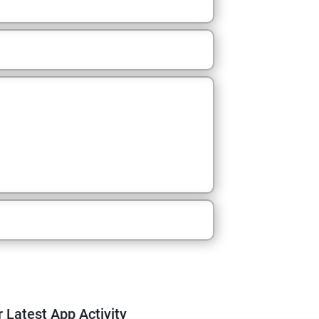
m
 Latest App Activity