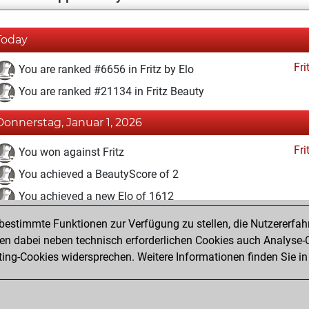
Today
Fri
You are ranked #6656 in Fritz by Elo
You are ranked #21134 in Fritz Beauty
Donnerstag, Januar 1, 2026
Fri
You won against Fritz
You achieved a BeautyScore of 2
You achieved a new Elo of 1612
estimmte Funktionen zur Verfügung zu stellen, die Nutzererfah
Samstag, März 4, 2023
 dabei neben technisch erforderlichen Cookies auch Analyse-C
Fri
ng-Cookies widersprechen. Weitere Informationen finden Sie in
You created your Fritz account