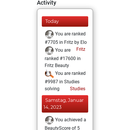
Activity
Today
You are ranked
#7705 in Fritz by Elo
Fritz
You are
ranked #17600 in
Fritz Beauty
You are ranked
#9987 in Studies
solving
Studies
Samstag, Januar
14, 2023
You achieved a
BeautyScore of 5