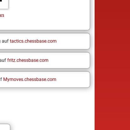
an
g auf
tactics.chessbase.com
 auf
fritz.chessbase.com
uf
Mymoves.chessbase.com