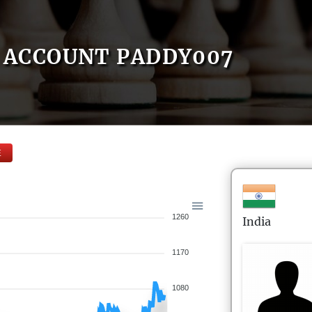
ACCOUNT PADDY007
E
1260
India
1170
1080