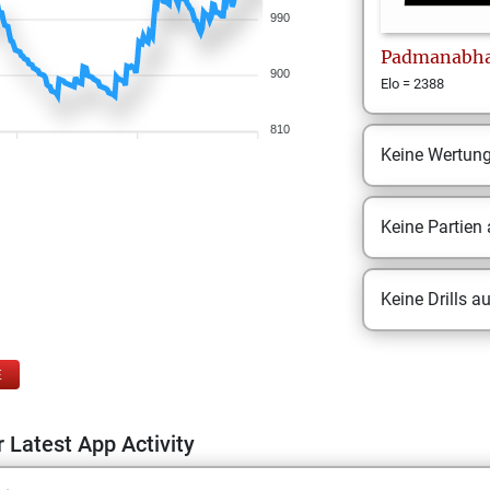
990
Padmanabh
900
Elo = 2388
810
Keine Wertun
Keine Partien
Keine Drills a
E
 Latest App Activity