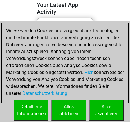
Your Latest App
Activity
Wir verwenden Cookies und vergleichbare Technologien,
Sonntag, Mai 3,
um bestimmte Funktionen zur Verfügung zu stellen, die
2026
Nutzererfahrungen zu verbessern und interessengerechte
You totalled 4
Inhalte auszuspielen. Abhängig von ihrem
Verwendungszweck können dabei neben technisch
tactics positions
erforderlichen Cookies auch Analyse-Cookies sowie
Tactics
You
Marketing-Cookies eingesetzt werden.
Hier
können Sie der
solved 4 tactics
Verwendung von Analyse-Cookies und Marketing-Cookies
positions
widersprechen. Weitere Informationen finden Sie in
You achieved
unserer
Datenschutzerklärung
.
an Elo of 1708 in
tactics positions
Detaillierte
Alles
Alles
Informationen
ablehnen
akzeptieren