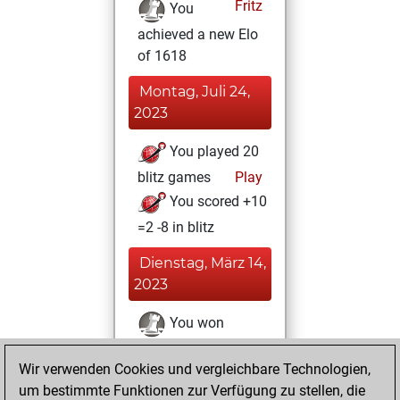
Fritz
You
achieved a new Elo
of 1618
Montag, Juli 24,
2023
You played 20
blitz games
Play
You scored +10
=2 -8 in blitz
Dienstag, März 14,
2023
You won
against Fritz
Fritz
Wir verwenden Cookies und vergleichbare Technologien,
Mittwoch, Januar
um bestimmte Funktionen zur Verfügung zu stellen, die