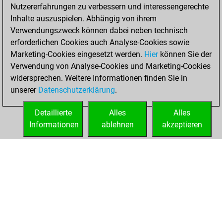
25, 2023
Nutzererfahrungen zu verbessern und interessengerechte
Inhalte auszuspielen. Abhängig von ihrem
You created
Verwendungszweck können dabei neben technisch
your Studies account
erforderlichen Cookies auch Analyse-Cookies sowie
Studies
Marketing-Cookies eingesetzt werden.
Hier
können Sie der
Freitag,
Verwendung von Analyse-Cookies und Marketing-Cookies
Juli 9, 2021
widersprechen. Weitere Informationen finden Sie in
unserer
Datenschutzerklärung
.
You created
your Fritz account
Detaillierte
Alles
Alles
Fritz
Informationen
ablehnen
akzeptieren