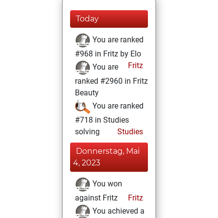
Today
You are ranked
#968 in Fritz by Elo
Fritz
You are
ranked #2960 in Fritz
Beauty
You are ranked
#718 in Studies
solving
Studies
Donnerstag, Mai
4, 2023
You won
against Fritz
Fritz
You achieved a