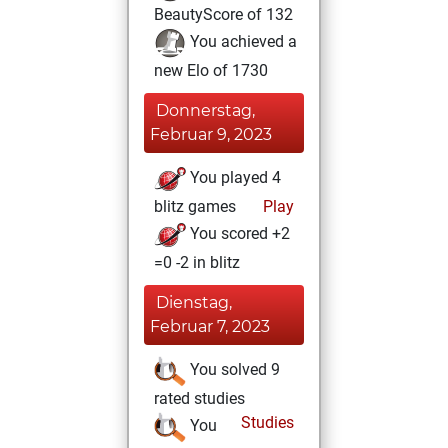
BeautyScore of 132
You achieved a
new Elo of 1730
Donnerstag,
Februar 9, 2023
You played 4
blitz games
Play
You scored +2
=0 -2 in blitz
Dienstag,
Februar 7, 2023
You solved 9
rated studies
Studies
You