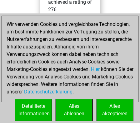
achieved a rating of
276
Montag, Februar
Wir verwenden Cookies und vergleichbare Technologien,
6, 2023
um bestimmte Funktionen zur Verfügung zu stellen, die
Nutzererfahrungen zu verbessern und interessengerechte
You created
Inhalte auszuspielen. Abhängig von ihrem
your Fritz account
Verwendungszweck können dabei neben technisch
Fritz
erforderlichen Cookies auch Analyse-Cookies sowie
Freitag,
Marketing-Cookies eingesetzt werden.
Hier
können Sie der
November 18,
Verwendung von Analyse-Cookies und Marketing-Cookies
2022
widersprechen. Weitere Informationen finden Sie in
unserer
Datenschutzerklärung
.
You created
your Studies account
Detaillierte
Alles
Alles
Studies
Informationen
ablehnen
akzeptieren