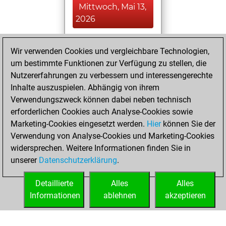
Mittwoch, Mai 13,
2026
You played 8
Wir verwenden Cookies und vergleichbare Technologien,
bullet games
Play
um bestimmte Funktionen zur Verfügung zu stellen, die
You scored +0
Nutzererfahrungen zu verbessern und interessengerechte
=2 -6 in bullet
Inhalte auszuspielen. Abhängig von ihrem
Verwendungszweck können dabei neben technisch
Donnerstag, Mai
erforderlichen Cookies auch Analyse-Cookies sowie
7, 2026
Marketing-Cookies eingesetzt werden.
Hier
können Sie der
Verwendung von Analyse-Cookies und Marketing-Cookies
You played 3
widersprechen. Weitere Informationen finden Sie in
slow games
Play
unserer
Datenschutzerklärung
.
You scored +0
=1 -2 in slow games
Detaillierte
Alles
Alles
Informationen
ablehnen
akzeptieren