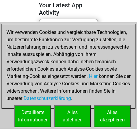
Your Latest App
Activity
Wir verwenden Cookies und vergleichbare Technologien,
Mittwoch, Mai 13,
um bestimmte Funktionen zur Verfügung zu stellen, die
2026
Nutzererfahrungen zu verbessern und interessengerechte
You totalled 21
Inhalte auszuspielen. Abhängig von ihrem
Verwendungszweck können dabei neben technisch
tactics positions
erforderlichen Cookies auch Analyse-Cookies sowie
Tactics
You
Marketing-Cookies eingesetzt werden.
Hier
können Sie der
solved 11 tactics
Verwendung von Analyse-Cookies und Marketing-Cookies
positions
widersprechen. Weitere Informationen finden Sie in
You achieved
unserer
Datenschutzerklärung
.
an Elo of 1653 in
tactics positions
Detaillierte
Alles
Alles
Informationen
ablehnen
akzeptieren