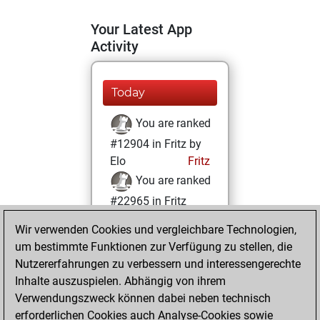
Your Latest App
Activity
Today
You are ranked
#12904 in Fritz by
Elo
Fritz
You are ranked
#22965 in Fritz
Beauty
Wir verwenden Cookies und vergleichbare Technologien,
um bestimmte Funktionen zur Verfügung zu stellen, die
Dienstag, Mai 13,
Nutzererfahrungen zu verbessern und interessengerechte
2025
Inhalte auszuspielen. Abhängig von ihrem
You achieved a
Verwendungszweck können dabei neben technisch
erforderlichen Cookies auch Analyse-Cookies sowie
BeautyScore of 1