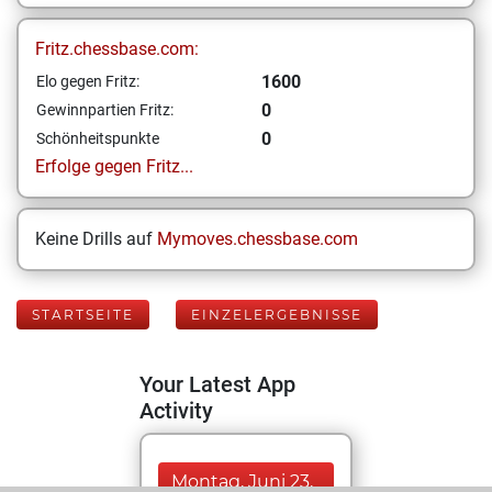
Fritz.chessbase.com:
1600
Elo gegen Fritz:
0
Gewinnpartien Fritz:
0
Schönheitspunkte
Erfolge gegen Fritz...
Keine Drills auf
Mymoves.chessbase.com
STARTSEITE
EINZELERGEBNISSE
Your Latest App
Activity
Montag, Juni 23,