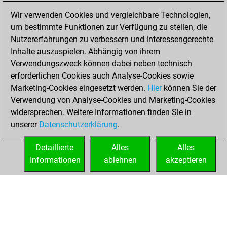
2025
Wir verwenden Cookies und vergleichbare Technologien,
um bestimmte Funktionen zur Verfügung zu stellen, die
You played 65
Nutzererfahrungen zu verbessern und interessengerechte
blitz games
Play
Inhalte auszuspielen. Abhängig von ihrem
You scored +42
Verwendungszweck können dabei neben technisch
=3 -20 in blitz
erforderlichen Cookies auch Analyse-Cookies sowie
Marketing-Cookies eingesetzt werden.
Hier
können Sie der
Montag, März 1,
Verwendung von Analyse-Cookies und Marketing-Cookies
2021
widersprechen. Weitere Informationen finden Sie in
unserer
Datenschutzerklärung
.
You created
your Fritz account
Detaillierte
Alles
Alles
Fritz
Informationen
ablehnen
akzeptieren