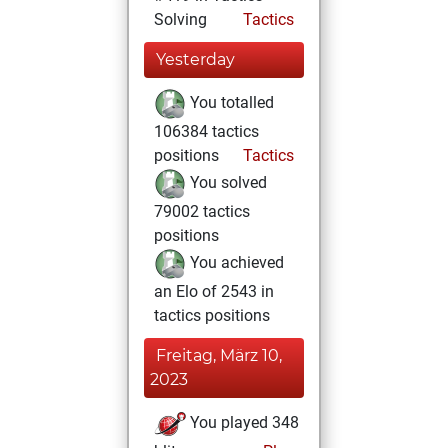
Solving
Tactics
Yesterday
You totalled
106384 tactics
positions
Tactics
You solved
79002 tactics
positions
You achieved
an Elo of 2543 in
tactics positions
Freitag, März 10,
2023
You played 348