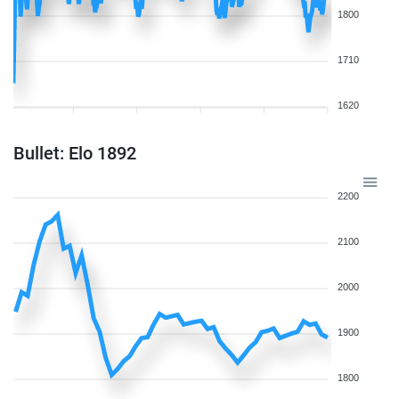
1800
1710
1620
Bullet: Elo 1892
2200
2100
2000
1900
1800