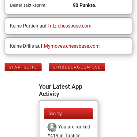
90 Punkte.
Bester Taktiksprint:
Keine Partien auf
fritz.chessbase.com
Keine Drills auf
Mymoves.chessbase.com
STARTSEITE
EINZELERGEBNISSE
Your Latest App
Activity
Today
You are ranked
#419 in Tactics