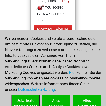
blitz games
Play
You scored
+216 =22 -110 in
blitz
Montag, Februar
6, 2023
Wir verwenden Cookies und vergleichbare Technologien,
um bestimmte Funktionen zur Verfügung zu stellen, die
You played 52
Nutzererfahrungen zu verbessern und interessengerechte
bullet games
Play
Inhalte auszuspielen. Abhängig von ihrem
You scored +33
Verwendungszweck können dabei neben technisch
=2 -17 in bullet
erforderlichen Cookies auch Analyse-Cookies sowie
Marketing-Cookies eingesetzt werden.
Hier
können Sie der
Mittwoch, März
Verwendung von Analyse-Cookies und Marketing-Cookies
25, 2020
widersprechen. Weitere Informationen finden Sie in
unserer
Datenschutzerklärung
.
You had a best
sprint of 97 positions
Detaillierte
Alles
Alles
Tactics