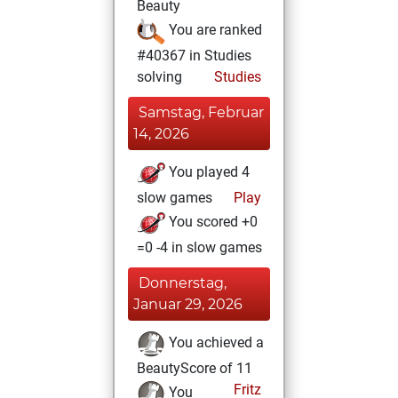
Beauty
You are ranked
#40367 in Studies
solving
Studies
Samstag, Februar
14, 2026
You played 4
slow games
Play
You scored +0
=0 -4 in slow games
Donnerstag,
Januar 29, 2026
You achieved a
BeautyScore of 11
Fritz
You