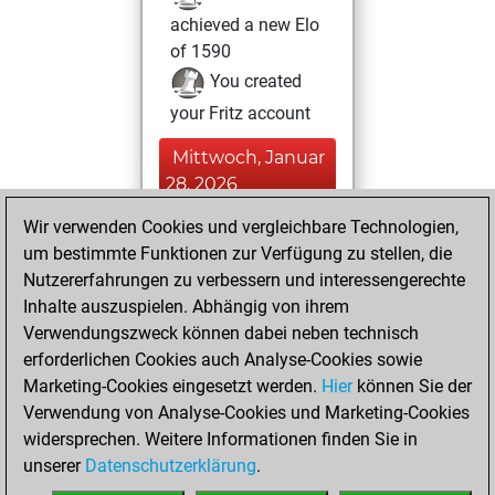
achieved a new Elo
of 1590
You created
your Fritz account
Mittwoch, Januar
28, 2026
Wir verwenden Cookies und vergleichbare Technologien,
You totalled 50
um bestimmte Funktionen zur Verfügung zu stellen, die
tactics positions
Nutzererfahrungen zu verbessern und interessengerechte
Tactics
You
Inhalte auszuspielen. Abhängig von ihrem
solved 37 tactics
Verwendungszweck können dabei neben technisch
positions
erforderlichen Cookies auch Analyse-Cookies sowie
You achieved
Marketing-Cookies eingesetzt werden.
Hier
können Sie der
Verwendung von Analyse-Cookies und Marketing-Cookies
an Elo of 1791 in
widersprechen. Weitere Informationen finden Sie in
tactics positions
unserer
Datenschutzerklärung
.
You created