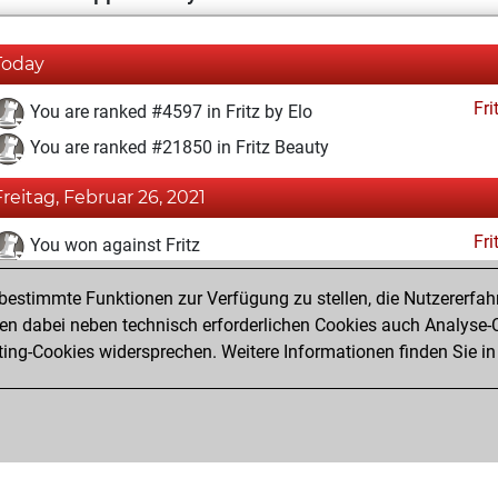
Today
Fri
You are ranked #4597 in Fritz by Elo
You are ranked #21850 in Fritz Beauty
Freitag, Februar 26, 2021
Fri
You won against Fritz
You achieved a BeautyScore of 1
estimmte Funktionen zur Verfügung zu stellen, die Nutzererfah
You achieved a new Elo of 1622
 dabei neben technisch erforderlichen Cookies auch Analyse-C
ng-Cookies widersprechen. Weitere Informationen finden Sie in
You created your Fritz account