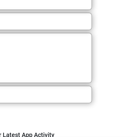
m
 Latest App Activity