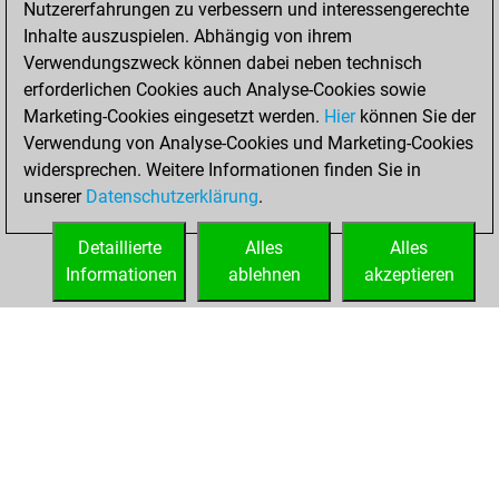
Nutzererfahrungen zu verbessern und interessengerechte
Fritz
You
Inhalte auszuspielen. Abhängig von ihrem
achieved a new Elo
Verwendungszweck können dabei neben technisch
of 1567
erforderlichen Cookies auch Analyse-Cookies sowie
Marketing-Cookies eingesetzt werden.
Hier
können Sie der
Dienstag, April
Verwendung von Analyse-Cookies und Marketing-Cookies
30, 2024
widersprechen. Weitere Informationen finden Sie in
unserer
Datenschutzerklärung
.
You created
your Fritz account
Detaillierte
Alles
Alles
Fritz
Informationen
ablehnen
akzeptieren