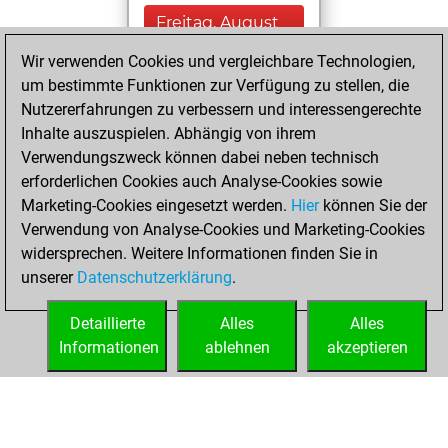
Freitag, August
26, 2022
Wir verwenden Cookies und vergleichbare Technologien,
um bestimmte Funktionen zur Verfügung zu stellen, die
You played 18
Nutzererfahrungen zu verbessern und interessengerechte
blitz games
Play
Inhalte auszuspielen. Abhängig von ihrem
You scored +10
Verwendungszweck können dabei neben technisch
=0 -8 in blitz
erforderlichen Cookies auch Analyse-Cookies sowie
Marketing-Cookies eingesetzt werden.
Hier
können Sie der
Dienstag, August
Verwendung von Analyse-Cookies und Marketing-Cookies
10, 2021
widersprechen. Weitere Informationen finden Sie in
unserer
Datenschutzerklärung
.
You created
your Fritz account
Detaillierte
Alles
Alles
Fritz
Informationen
ablehnen
akzeptieren