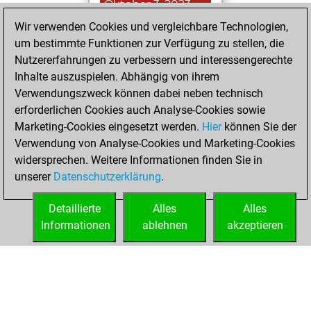
Oktober 3, 2023
Wir verwenden Cookies und vergleichbare Technologien,
You created
um bestimmte Funktionen zur Verfügung zu stellen, die
your Fritz account
Nutzererfahrungen zu verbessern und interessengerechte
Fritz
Inhalte auszuspielen. Abhängig von ihrem
Samstag,
Verwendungszweck können dabei neben technisch
September 30,
erforderlichen Cookies auch Analyse-Cookies sowie
2023
Marketing-Cookies eingesetzt werden.
Hier
können Sie der
Verwendung von Analyse-Cookies und Marketing-Cookies
You played 5
widersprechen. Weitere Informationen finden Sie in
blitz games
Play
unserer
Datenschutzerklärung
.
You scored +2
=1 -2 in blitz
Detaillierte
Alles
Alles
Informationen
ablehnen
akzeptieren